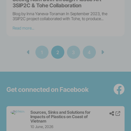
3SIP2C & Tohe Collaboration
Blog by Inna Yaneva-Toraman In September 2023, the
3SIP2C project collaborated with Tohe, to produce...
Read more...
1
2
3
4
Find 
Get connected on Facebook
Sources, Sinks and Solutions for
Share p
View
Impacts of Plastics on Coast of
Vietnam
10 June, 2026