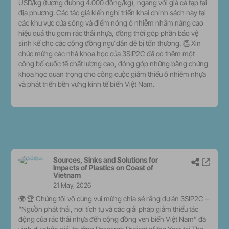
USD/kg (tương đương 4.000 đồng/kg), ngang với giá cá tạp tại
địa phương. Các tác giả kiến nghị triển khai chính sách này tại
các khu vực cửa sông và điểm nóng ô nhiễm nhằm nâng cao
hiệu quả thu gom rác thải nhựa, đồng thời góp phần bảo vệ
sinh kế cho các cộng đồng ngư dân dễ bị tổn thương. 👏 Xin
chúc mừng các nhà khoa học của 3SIP2C đã có thêm một
công bố quốc tế chất lượng cao, đóng góp những bằng chứng
khoa học quan trọng cho công cuộc giảm thiểu ô nhiễm nhựa
và phát triển bền vững kinh tế biển Việt Nam.
Sources, Sinks and Solutions for
Share p
View
Impacts of Plastics on Coast of
Vietnam
21 May, 2026
🌍🏆 Chúng tôi vô cùng vui mừng chia sẻ rằng dự án 3SIP2C –
“Nguồn phát thải, nơi tích tụ và các giải pháp giảm thiểu tác
động của rác thải nhựa đến cộng đồng ven biển Việt Nam” đã