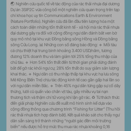
🌏 Nghiên cứu quốc tế về tác động của rác thải nhựa đại dương
Dự án 3SIP2C vừa công bố một nghiên cứu quan trọng trên tạp
chí khoa học uy tín Communications Earth & Environment
(Nature Portfolio). Nghiên cứu đã lần đầu tiên lượng hóa một
cách toàn diện những tổn thất kinh tế - xã hội mà rác thải nhựa
đại dương gây ra đối với cộng đồng ngư dân đánh bắt ven bờ
quy mô nhỏ tại khu vực Đồng bằng sông Hồng và Đồng bằng
sông Cửu Long. 📊 Những con số đáng báo động: 🔹 Mỗi tàu
cá chịu thiệt hại trung bình khoảng 3.400 USD/năm, tương
đương 12% doanh thu và làm giảm tới 25% tổng thu nhập của
chủ tàu. 🔹 Hơn 54% tổn thất đến từ thời gian phải dừng đánh
bắt để gỡ rác khỏi ngư cụ; 28% tổn thất do suy giảm sản lượng
khai thác. 🔹 Ngư dân có thu nhập thấp tại khu vực hạ lưu sông
Mê Kông (Bến Tre) chịu tác động kinh tế cao gần gấp hai lần so
với ngư dân miền Bắc. 🔹 Trên 45% ngư dân từng gặp sự cố dây
thừng, lưới cũ quấn vào chân vịt tàu, gây nhiều vụ tai nạn
thương tích và thậm chí tử vong khi lặn gỡ rác. ♻️ Từ thách thức
đến giải pháp Nghiên cứu đề xuất mô hình sinh kế dựa vào
cộng đồng thông qua chương trình “Fishing for Litter” (Thu hồi
rác thải nhựa tích hợp đánh bắt). Kết quả khảo sát cho thấy ngư
dân sẵn sàng trở thành những “người gác đền môi trường
biển” nếu được hỗ trợ mức thu mua rác nhựa khoảng 0,16