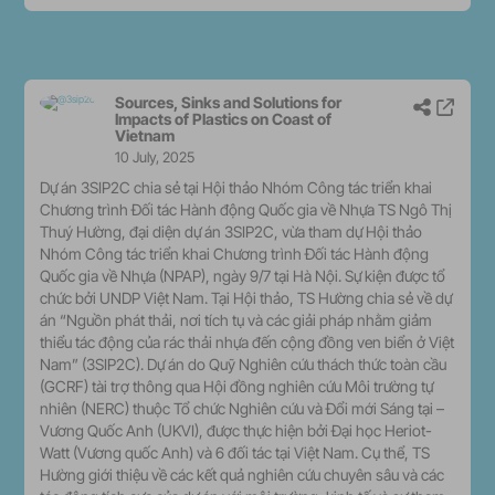
Sources, Sinks and Solutions for
Share p
View
Impacts of Plastics on Coast of
Vietnam
10 July, 2025
Dự án 3SIP2C chia sẻ tại Hội thảo Nhóm Công tác triển khai
Chương trình Đối tác Hành động Quốc gia về Nhựa TS Ngô Thị
Thuý Hường, đại diện dự án 3SIP2C, vừa tham dự Hội thảo
Nhóm Công tác triển khai Chương trình Đối tác Hành động
Quốc gia về Nhựa (NPAP), ngày 9/7 tại Hà Nội. Sự kiện được tổ
chức bởi UNDP Việt Nam. Tại Hội thảo, TS Hường chia sẻ về dự
án “Nguồn phát thải, nơi tích tụ và các giải pháp nhằm giảm
thiểu tác động của rác thải nhựa đến cộng đồng ven biển ở Việt
Nam” (3SIP2C). Dự án do Quỹ Nghiên cứu thách thức toàn cầu
(GCRF) tài trợ thông qua Hội đồng nghiên cứu Môi trường tự
nhiên (NERC) thuộc Tổ chức Nghiên cứu và Đổi mới Sáng tại –
Vương Quốc Anh (UKVI), được thực hiện bởi Đại học Heriot-
Watt (Vương quốc Anh) và 6 đối tác tại Việt Nam. Cụ thể, TS
Hường giới thiệu về các kết quả nghiên cứu chuyên sâu và các