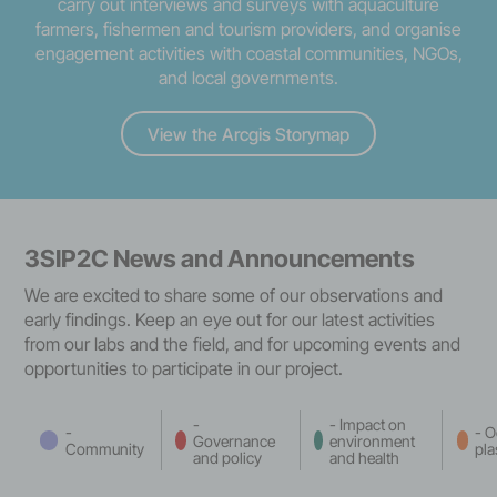
carry out interviews and surveys with aquaculture
farmers, fishermen and tourism providers, and organise
engagement activities with coastal communities, NGOs,
and local governments.
View the Arcgis Storymap
3SIP2C News and Announcements
We are excited to share some of our observations and
early findings. Keep an eye out for our latest activities
from our labs and the field, and for upcoming events and
opportunities to participate in our project.
-
- Impact on
-
- 
Governance
environment
Community
pla
and policy
and health