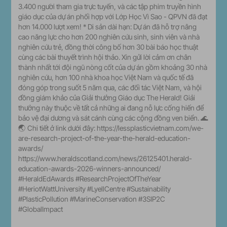
3.400 người tham gia trực tuyến, và các tập phim truyền hình
giáo dục của dự án phối hợp với Lớp Học Vì Sao - QPVN đã đạt
hơn 14.000 lượt xem! * Di sản dài hạn: Dự án đã hỗ trợ nâng
cao năng lực cho hơn 200 nghiên cứu sinh, sinh viên và nhà
nghiên cứu trẻ, đồng thời công bố hơn 30 bài báo học thuật
cùng các bài thuyết trình hội thảo. Xin gửi lời cảm ơn chân
thành nhất tới đội ngũ nòng cốt của dự án gồm khoảng 30 nhà
nghiên cứu, hơn 100 nhà khoa học Việt Nam và quốc tế đã
đóng góp trong suốt 5 năm qua, các đối tác Việt Nam, và hội
đồng giám khảo của Giải thưởng Giáo dục The Herald! Giải
thưởng này thuộc về tất cả những ai đang nỗ lực cống hiến để
bảo vệ đại dương và sát cánh cùng các cộng đồng ven biển. 🌊
🌏 Chi tiết ở link dưới đây: https://lessplasticvietnam.com/we-
are-research-project-of-the-year-the-herald-education-
awards/
https://www.heraldscotland.com/news/26125401.herald-
education-awards-2026-winners-announced/
#HeraldEdAwards #ResearchProjectOfTheYear
#HeriotWattUniversity #LyellCentre #Sustainability
#PlasticPollution #MarineConservation #3SIP2C
#GlobalImpact