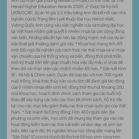
vinh dự nhận giải thưởng Research Project of the Year tại The
Herald Higher Education Awards 2026! 🎉 Được tài trợ bởi
UKRI/GCRF, dự án trị giá 3,5 triệu bảng Anh đã kết nối các nhà
nghiên cứu từ Trung tâm Lyell thuộc Đại học Heriot-Watt,
Vương Quốc Anh cùng sáu viện nghiên cứu và trường đại học
tại Việt Nam nhằm giải quyết ô nhiễm nhựa tại các cộng đồng
ven biển. Những dấu ấn tạo nên tác động mạnh mẽ của dự án
vừa đoạt giải thưởng danh giá này: * Khoa học mang tính đổi
mới: Đội ngũ đã nghiên cứu cách thức rác thải nhựa và vi nhựa
vận chuyển qua hệ thống sông và biển, đồng thời phát triển
một kỹ thuật tiên tiến giúp chuẩn hóa việc lấy mẫu vi nhựa để
theo dõi và nhận diện các chất ô nhiễm tốt hơn. * Gắn kết Kinh
tế - Xã hội & Chính sách: Dự án đã hợp tác với hơn 700 người
nuôi trồng, khai thác thủy sản và du lịch để đánh giá tác động
của ô nhiễm nhựa đến sinh kế, đồng thời thu hút khoảng 200
nhà khoa học, hoạch định chính sách tham gia các buổi hội
thảo để xây dựng các báo cáo tóm tắt chính sách, hỗ trợ đắc
lực cho các mục tiêu giảm thiểu rác thải nhựa quốc gia của Việt
Nam. * Sức mạnh từ Cộng đồng: Hơn 450 người dân địa
phương và sinh viên, học sinh đã chung tay tham gia vào các
hoạt động kiểm toán rác thải bãi biển và dọn dẹp vệ sinh bờ
biển. Bên cạnh đó, thí nghiệm khoa học công dân mang tên
"Săn Dừa" (Coconut Hunt) đã thu hút 50 học sinh cùng hơn