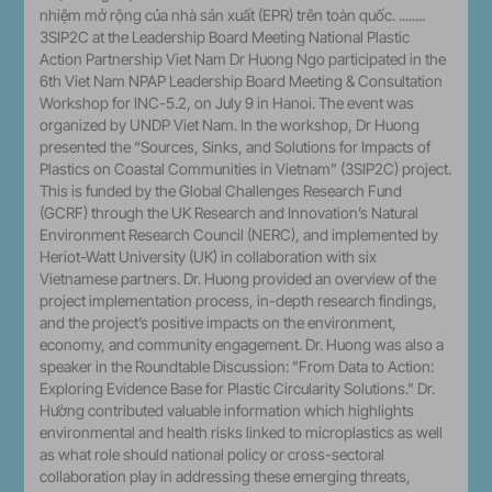
nhiệm mở rộng của nhà sản xuất (EPR) trên toàn quốc. ........
3SIP2C at the Leadership Board Meeting National Plastic
Action Partnership Viet Nam Dr Huong Ngo participated in the
6th Viet Nam NPAP Leadership Board Meeting & Consultation
Workshop for INC-5.2, on July 9 in Hanoi. The event was
organized by UNDP Viet Nam. In the workshop, Dr Huong
presented the “Sources, Sinks, and Solutions for Impacts of
Plastics on Coastal Communities in Vietnam” (3SIP2C) project.
This is funded by the Global Challenges Research Fund
(GCRF) through the UK Research and Innovation’s Natural
Environment Research Council (NERC), and implemented by
Heriot-Watt University (UK) in collaboration with six
Vietnamese partners. Dr. Huong provided an overview of the
project implementation process, in-depth research findings,
and the project’s positive impacts on the environment,
economy, and community engagement. Dr. Huong was also a
speaker in the Roundtable Discussion: "From Data to Action:
Exploring Evidence Base for Plastic Circularity Solutions." Dr.
Hường contributed valuable information which highlights
environmental and health risks linked to microplastics as well
as what role should national policy or cross-sectoral
collaboration play in addressing these emerging threats,