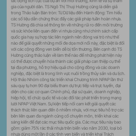
tác động tích cực của dự án với môi trường, kinh tế và sự tham
gia của người dân. TS Ngô Thị Thuý Hường cũng là diễn giả
trong Thảo luận Bàn tròn: Từ Dữ liệu đến Hành động: Tìm hiểu
các số liệu dẫn chứng thúc đẩy các giải pháp tuần hoàn nhựa.
TS Hường đã chia sẻ thông tin về những rủi ro đến môi trường
và sức khỏe liên quan đến vi nhựa cũng như chính sách cấp
quốc gia hay sự hợp tác liên ngành nên đóng vai trò như thế
nào để giải quyết những mối đe dọa mới nổi này, đặc biệt là đối
với các cộng đồng ven biển dễ bị tổn thương. Bên cạnh đó TS
Hường cũng thảo luận về làm thế nào để những phát hiện này
có thể được chuyển hóa thành các giải pháp can thiệp cụ thể
tại địa phương, hỗ trợ hiệu quả cho cộng đồng và các doanh
nghiệp, đặc biệt là trong lĩnh vực nuôi trồng thủy sản và du lịch.
Hội thảo Nhóm công tác triển khai Chương trình NPAP lần thứ
sáu quy tụ hơn 90 đại biểu tham dự trực tiếp và trực tuyến, đại
diện cho các cơ quan Chính phủ, đại sứ quán, doanh nghiệp,
hiệp hội, tổ chức quốc tế và các đối tác phát triển trong mạng
lưới NPAP Việt Nam. Sự kiện tiếp nối cam kết giải quyết các
thách thức liên quan đến ô nhiễm nhựa, với mục tiêu hỗ trợ các
bên liên quan đa ngành củng cố chuyên môn, triển khai các
sáng kiến để đạt các mục tiêu quốc gia. Các mục tiêu này bao
gồm: giảm 75% rác thải nhựa trên biển vào năm 2030, loại bỏ
nhựa dùng một lần ở các tỉnh ven biển và triển khai Trách